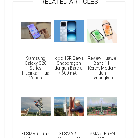
RELATED ARTICLES
Samsung
Iqoo 15R Bawa
Review Huawei
Galaxy S26
Snapdragon
Band 11,
Series
dengan Baterai
Keren, Modern
Hadirkan Tiga
7.600 mAH
dan
Varian
Terjangkau
XLSMART Raih
XLSMART
SMARTFREN