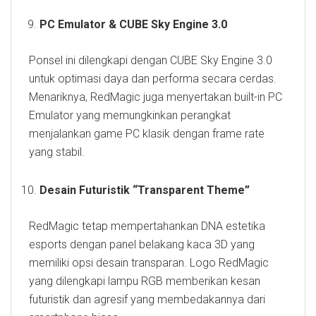
PC Emulator & CUBE Sky Engine 3.0
Ponsel ini dilengkapi dengan CUBE Sky Engine 3.0
untuk optimasi daya dan performa secara cerdas.
Menariknya, RedMagic juga menyertakan built-in PC
Emulator yang memungkinkan perangkat
menjalankan game PC klasik dengan frame rate
yang stabil.
Desain Futuristik “Transparent Theme”
RedMagic tetap mempertahankan DNA estetika
esports dengan panel belakang kaca 3D yang
memiliki opsi desain transparan. Logo RedMagic
yang dilengkapi lampu RGB memberikan kesan
futuristik dan agresif yang membedakannya dari