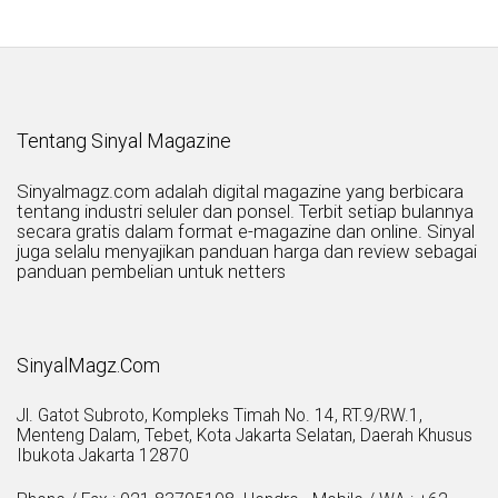
Tentang Sinyal Magazine
Sinyalmagz.com adalah digital magazine yang berbicara
tentang industri seluler dan ponsel. Terbit setiap bulannya
secara gratis dalam format e-magazine dan online. Sinyal
juga selalu menyajikan panduan harga dan review sebagai
panduan pembelian untuk netters
SinyalMagz.Com
Jl. Gatot Subroto, Kompleks Timah No. 14, RT.9/RW.1,
Menteng Dalam, Tebet, Kota Jakarta Selatan, Daerah Khusus
Ibukota Jakarta 12870