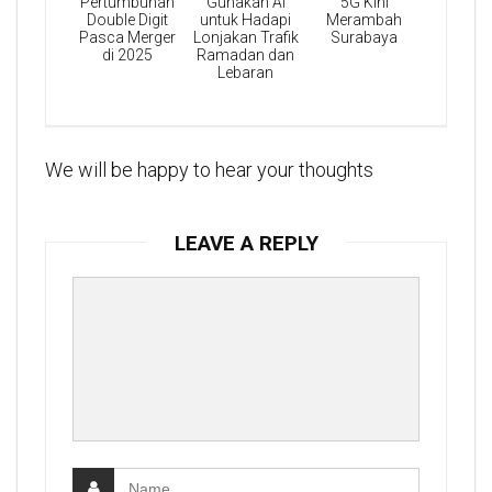
Pertumbuhan
Gunakan AI
5G Kini
Double Digit
untuk Hadapi
Merambah
Pasca Merger
Lonjakan Trafik
Surabaya
di 2025
Ramadan dan
Lebaran
We will be happy to hear your thoughts
LEAVE A REPLY