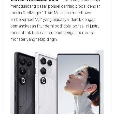
mengguncang pasar ponsel gaming global dengan
merilis RedMagic 11 Air. Meskipun membawa
embel-embel “Air” yang biasanya identik dengan
pemangkasan fitur demi bodi tipis, ponsel ini justru
mendobrak batasan tersebut dengan performa
monster yang tetap dingin.