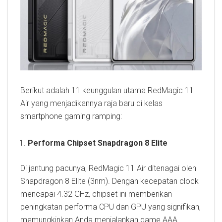
Berikut adalah 11 keunggulan utama RedMagic 11
Air yang menjadikannya raja baru di kelas
smartphone gaming ramping:
Performa Chipset Snapdragon 8 Elite
Di jantung pacunya, RedMagic 11 Air ditenagai oleh
Snapdragon 8 Elite (3nm). Dengan kecepatan clock
mencapai 4.32 GHz, chipset ini memberikan
peningkatan performa CPU dan GPU yang signifikan,
memungkinkan Anda menjalankan game AAA