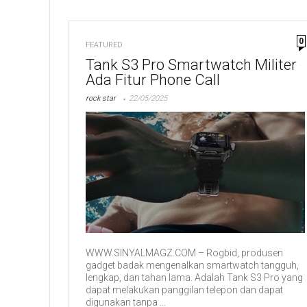
0
FEATURED
Tank S3 Pro Smartwatch Militer
Ada Fitur Phone Call
rock star
22/05/2025
WWW.SINYALMAGZ.COM – Rogbid, produsen
gadget badak mengenalkan smartwatch tangguh,
lengkap, dan tahan lama. Adalah Tank S3 Pro yang
dapat melakukan panggilan telepon dan dapat
digunakan tanpa ...