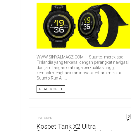
WWW.SINYALMAGZ.COM – Suunto, merek asal
Finlandia yang terkenal dengan perangkat navigasi
dan jam tangan olahraga berkualitas tinggi,
kembali menghadirkan inovasi terbaru melalui
Suunto Run All ...
READ MORE +
0
FEATURED
Kospet Tank X2 Ultra