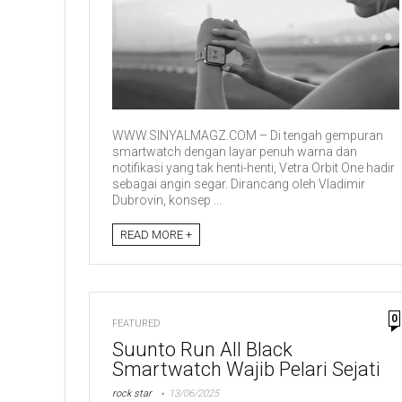
WWW.SINYALMAGZ.COM – Di tengah gempuran
smartwatch dengan layar penuh warna dan
notifikasi yang tak henti-henti, Vetra Orbit One hadir
sebagai angin segar. Dirancang oleh Vladimir
Dubrovin, konsep ...
READ MORE +
0
FEATURED
Suunto Run All Black
Smartwatch Wajib Pelari Sejati
rock star
13/06/2025