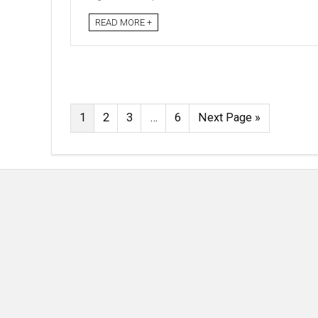
READ MORE +
1
2
3
…
6
Next Page »