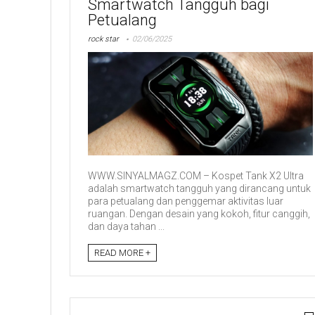
Smartwatch Tangguh bagi
Petualang
rock star
02/06/2025
WWW.SINYALMAGZ.COM – Kospet Tank X2 Ultra
adalah smartwatch tangguh yang dirancang untuk
para petualang dan penggemar aktivitas luar
ruangan. Dengan desain yang kokoh, fitur canggih,
dan daya tahan ...
READ MORE +