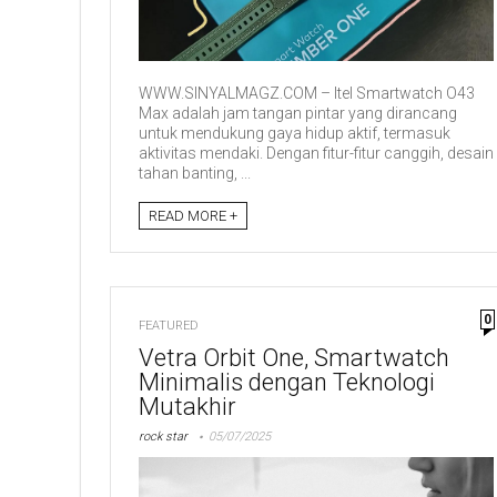
WWW.SINYALMAGZ.COM – Itel Smartwatch O43
Max adalah jam tangan pintar yang dirancang
untuk mendukung gaya hidup aktif, termasuk
aktivitas mendaki. Dengan fitur-fitur canggih, desain
tahan banting, ...
READ MORE +
0
FEATURED
Vetra Orbit One, Smartwatch
Minimalis dengan Teknologi
Mutakhir
rock star
05/07/2025