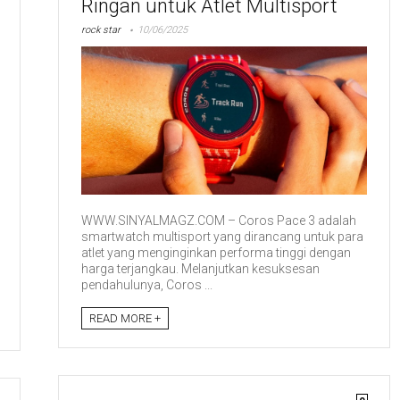
Ringan untuk Atlet Multisport
rock star
10/06/2025
WWW.SINYALMAGZ.COM – Coros Pace 3 adalah
smartwatch multisport yang dirancang untuk para
atlet yang menginginkan performa tinggi dengan
harga terjangkau. Melanjutkan kesuksesan
pendahulunya, Coros ...
READ MORE +