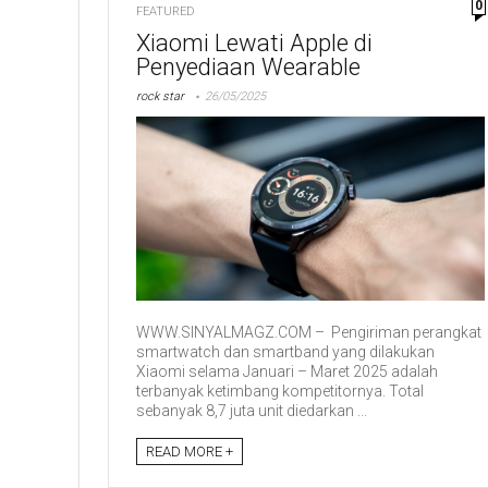
0
FEATURED
Xiaomi Lewati Apple di
Penyediaan Wearable
rock star
26/05/2025
WWW.SINYALMAGZ.COM – Pengiriman perangkat
smartwatch dan smartband yang dilakukan
Xiaomi selama Januari – Maret 2025 adalah
terbanyak ketimbang kompetitornya. Total
sebanyak 8,7 juta unit diedarkan ...
READ MORE +