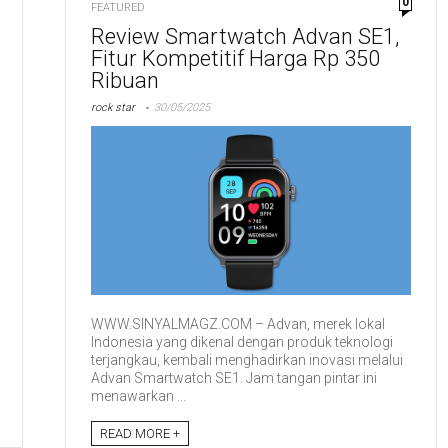
0
FEATURED
Review Smartwatch Advan SE1,
Fitur Kompetitif Harga Rp 350
Ribuan
rock star
30/05/2025
WWW.SINYALMAGZ.COM – Advan, merek lokal
Indonesia yang dikenal dengan produk teknologi
terjangkau, kembali menghadirkan inovasi melalui
Advan Smartwatch SE1. Jam tangan pintar ini
menawarkan ...
READ MORE +