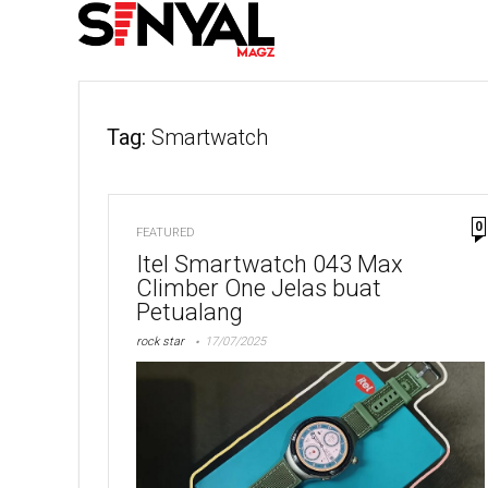
Tag:
Smartwatch
0
FEATURED
Itel Smartwatch 043 Max
Climber One Jelas buat
Petualang
rock star
17/07/2025