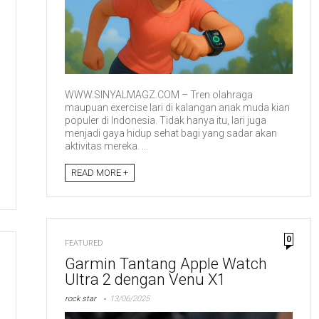
WWW.SINYALMAGZ.COM – Tren olahraga
maupuan exercise lari di kalangan anak muda kian
populer di Indonesia. Tidak hanya itu, lari juga
menjadi gaya hidup sehat bagi yang sadar akan
aktivitas mereka. ...
READ MORE +
0
FEATURED
Garmin Tantang Apple Watch
Ultra 2 dengan Venu X1
rock star
13/06/2025