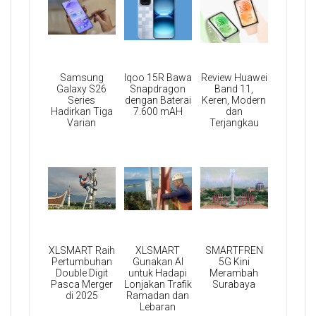
Samsung
Iqoo 15R Bawa
Review Huawei
Galaxy S26
Snapdragon
Band 11,
Series
dengan Baterai
Keren, Modern
Hadirkan Tiga
7.600 mAH
dan
Varian
Terjangkau
XLSMART Raih
XLSMART
SMARTFREN
Pertumbuhan
Gunakan AI
5G Kini
Double Digit
untuk Hadapi
Merambah
Pasca Merger
Lonjakan Trafik
Surabaya
di 2025
Ramadan dan
Lebaran