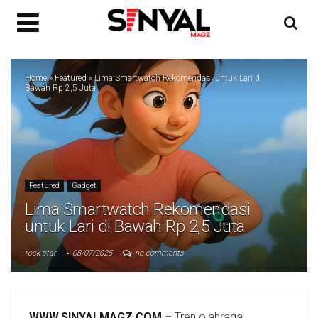
Home
»
Featured
»
Lima Smartwatch Rekomendasi untuk Lari di
Bawah Rp 2,5 Juta
Featured
Gadget
Lima Smartwatch Rekomendasi
untuk Lari di Bawah Rp 2,5 Juta
rock star
08/07/2025
no comments
WWW.SINYALMAGZ.COM
– Tren olahraga