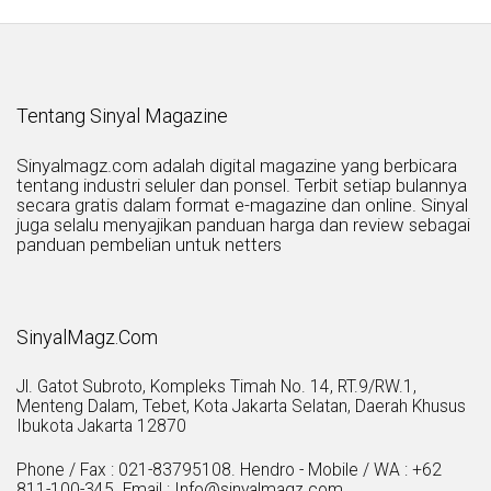
Tentang Sinyal Magazine
Sinyalmagz.com adalah digital magazine yang berbicara
tentang industri seluler dan ponsel. Terbit setiap bulannya
secara gratis dalam format e-magazine dan online. Sinyal
juga selalu menyajikan panduan harga dan review sebagai
panduan pembelian untuk netters
SinyalMagz.Com
Jl. Gatot Subroto, Kompleks Timah No. 14, RT.9/RW.1,
Menteng Dalam, Tebet, Kota Jakarta Selatan, Daerah Khusus
Ibukota Jakarta 12870
Phone / Fax : 021-83795108. Hendro - Mobile / WA : +62
811-100-345. Email : Info@sinyalmagz.com