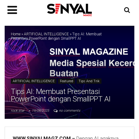
Home
»
ARTIFICIAL INTELLIGENCE
»
Tips AI: Membuat
Presentasi PowerPoint dengan SmallPPT AI
ARTIFICIAL INTELLIGENCE
Featured
Tips And Trik
Tips AI: Membuat Presentasi
PowerPoint dengan SmallPPT AI
rock star
19/08/2025
no comments
WWW.SINYALMAGZ.COM
–
Dengan AI agaknya