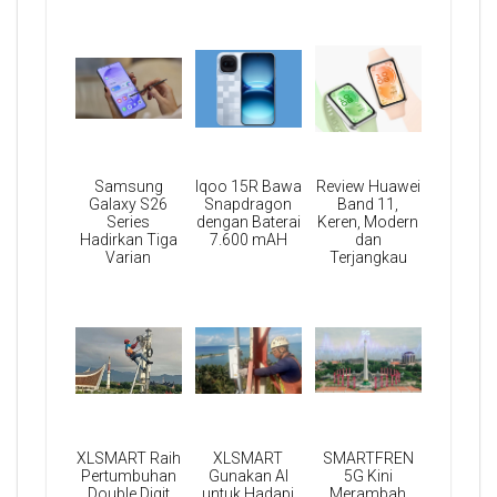
Samsung
Iqoo 15R Bawa
Review Huawei
Galaxy S26
Snapdragon
Band 11,
Series
dengan Baterai
Keren, Modern
Hadirkan Tiga
7.600 mAH
dan
Varian
Terjangkau
XLSMART Raih
XLSMART
SMARTFREN
Pertumbuhan
Gunakan AI
5G Kini
Double Digit
untuk Hadapi
Merambah