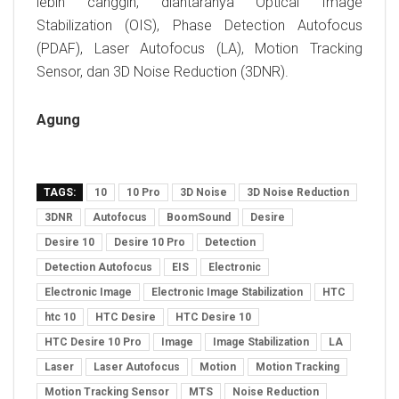
lebih canggih, diantaranya Optical Image
Stabilization (OIS), Phase Detection Autofocus
(PDAF), Laser Autofocus (LA), Motion Tracking
Sensor, dan 3D Noise Reduction (3DNR).
Agung
TAGS:
10
10 Pro
3D Noise
3D Noise Reduction
3DNR
Autofocus
BoomSound
Desire
Desire 10
Desire 10 Pro
Detection
Detection Autofocus
EIS
Electronic
Electronic Image
Electronic Image Stabilization
HTC
htc 10
HTC Desire
HTC Desire 10
HTC Desire 10 Pro
Image
Image Stabilization
LA
Laser
Laser Autofocus
Motion
Motion Tracking
Motion Tracking Sensor
MTS
Noise Reduction