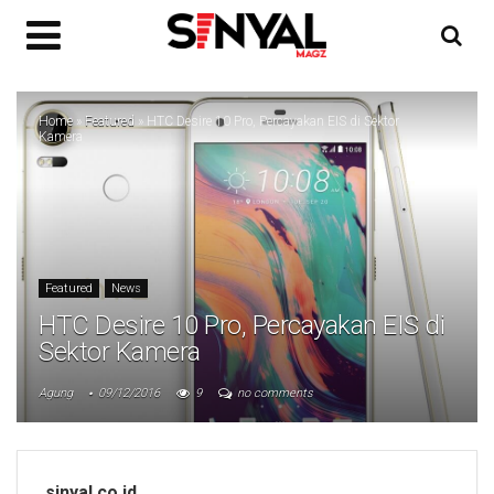
Home
»
Featured
»
HTC Desire 10 Pro, Percayakan EIS di Sektor
Kamera
Featured
News
HTC Desire 10 Pro, Percayakan EIS di
Sektor Kamera
Agung
09/12/2016
9
no comments
sinyal.co.id